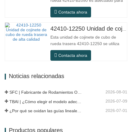
rueda 42410-B2050 es adecuado para
de precisión, equipos…
el mercado de mantenimiento y
Contacta ahora
reemplazo de automóviles, cumpliendo
con los requisitos de uso para
desplazamientos diarios, conducción a
42410-12250 Unidad de cojinete de cubo de rueda trasera de alta calidad
larga distancia y condiciones de
Esta unidad de cojinete de cubo de
carretera urbanas. SFC NO. NÚMERO
rueda trasera 42410-12250 se utiliza
OEM NO.Otros.…
principalmente en el sistema de eje
Contacta ahora
trasero de modelos japoneses y
pertenece a un diseño de cubo
integrado que combina cojinetes, bridas
Noticias relacionadas
y estructuras de instalación. En
comparación con la estructura dividida
tradicional, la…
2026-08-01
SFC | Fabricante de Rodamientos OEM vs Empresa Comercial
2026-07-09
TBAI | ¿Cómo elegir el modelo adecuado de guía lineal?
2026-07-01
¿Por qué se oxidan las guías lineales? Razones, medidas preventivas y recomendaciones de mantenimiento
Productos populares