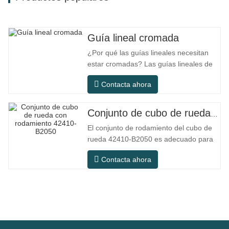
Guía lineal cromada
¿Por qué las guías lineales necesitan
estar cromadas? Las guías lineales de
acero ordinario pueden satisfacer las
Contacta ahora
necesidades operativas básicas en
entornos interiores secos
convencionales, pero en escenarios de
Conjunto de cubo de rueda con rodamiento 42410-B2050
uso práctico como equipos de
El conjunto de rodamiento del cubo de
automatización, máquinas herramienta
rueda 42410-B2050 es adecuado para
de precisión, equipos
el mercado de mantenimiento y
Contacta ahora
reemplazo de automóviles, cumpliendo
con los requisitos de uso para
desplazamientos diarios, conducción a
larga distancia y condiciones de
carretera urbanas. SFC NO. NÚMERO
OEM NO.Otros.