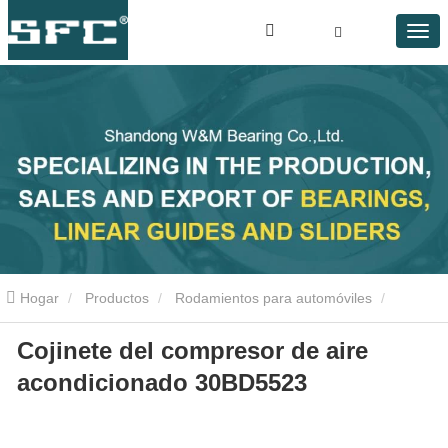
Hogar
Productos
Rodamientos para automóviles
Cojinete del compresor de aire
Cojinete del compresor de aire acondicionado 30BD5523
acondicionado 30BD5523