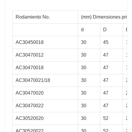
Rodamiento No.
(mm) Dimensiones princ
d
D
B
AC30450018
30
45
18
AC30470012
30
47
12
AC30470018
30
47
18
AC30470021/18
30
47
21
AC30470020
30
47
20
AC30470022
30
47
22
AC30520020
30
52
20
AC30520022
30
52
22