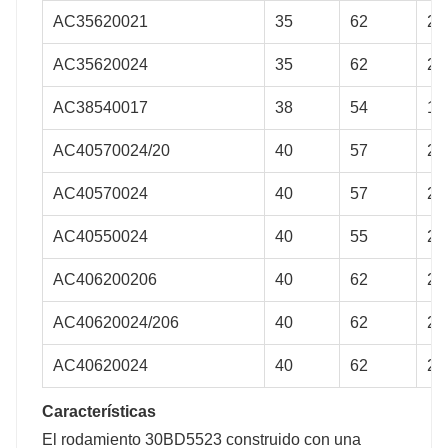
AC35620021
35
62
21
AC35620024
35
62
24
AC38540017
38
54
17
AC40570024/20
40
57
24
AC40570024
40
57
24
AC40550024
40
55
24
AC406200206
40
62
20
AC40620024/206
40
62
24
AC40620024
40
62
24
Características
El rodamiento 30BD5523 construido con una