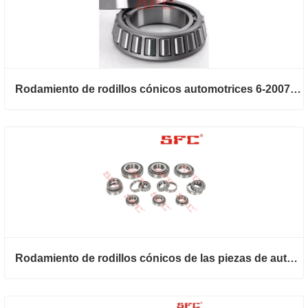
Rodamiento de rodillos cónicos automotrices 6-2007108a
Rodamiento de rodillos cónicos de las piezas de automóvil de SET403 592A/594A