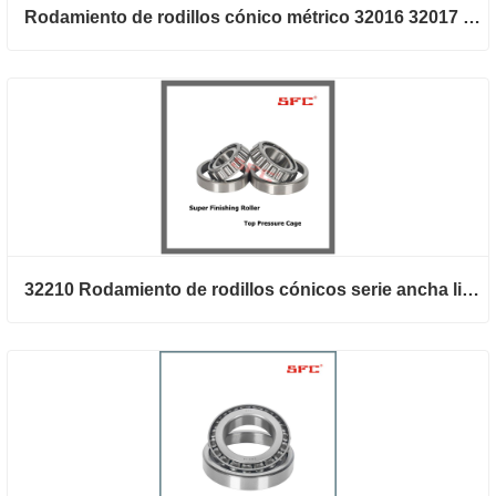
Rodamiento de rodillos cónico métrico 32016 32017 32018 32019 32020
32210 Rodamiento de rodillos cónicos serie ancha ligera 32211 32212 32213 32214 32215