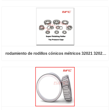
rodamiento de rodillos cónicos métricos 32021 32022 32024 32026