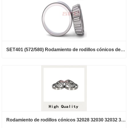
SET401 (572/580) Rodamiento de rodillos cónicos de tamaño en pulgadas para automóvil
Rodamiento de rodillos cónicos 32028 32030 32032 32034