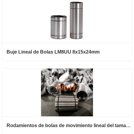
Buje Lineal de Bolas LM8UU 8x15x24mm
Rodamientos de bolas de movimiento lineal del tamaño LMB20UU en pulgadas 31,75*50,80*66,68