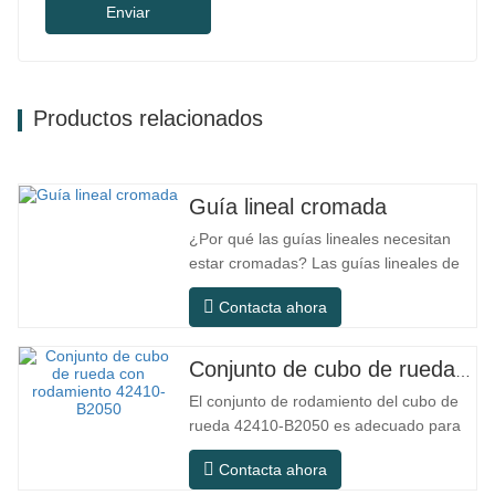
Enviar
Productos relacionados
Guía lineal cromada
¿Por qué las guías lineales necesitan
estar cromadas? Las guías lineales de
acero ordinario pueden satisfacer las
Contacta ahora
necesidades operativas básicas en
entornos interiores secos
convencionales, pero en escenarios de
Conjunto de cubo de rueda con rodamiento 42410-B2050
uso práctico como equipos de
El conjunto de rodamiento del cubo de
automatización, máquinas herramienta
rueda 42410-B2050 es adecuado para
de precisión, equipos…
el mercado de mantenimiento y
Contacta ahora
reemplazo de automóviles, cumpliendo