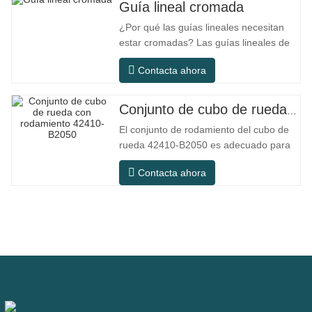
Guía lineal cromada
¿Por qué las guías lineales necesitan
estar cromadas? Las guías lineales de
acero ordinario pueden satisfacer las
Contacta ahora
necesidades operativas básicas en
entornos interiores secos
convencionales, pero en escenarios de
Conjunto de cubo de rueda con rodamiento 42410-B2050
uso práctico como equipos de
El conjunto de rodamiento del cubo de
automatización, máquinas herramienta
rueda 42410-B2050 es adecuado para
de precisión, equipos
el mercado de mantenimiento y
Contacta ahora
reemplazo de automóviles, cumpliendo
con los requisitos de uso para
desplazamientos diarios, conducción a
larga distancia y condiciones de
carretera urbanas. SFC NO. NÚMERO
OEM NO.Otros.