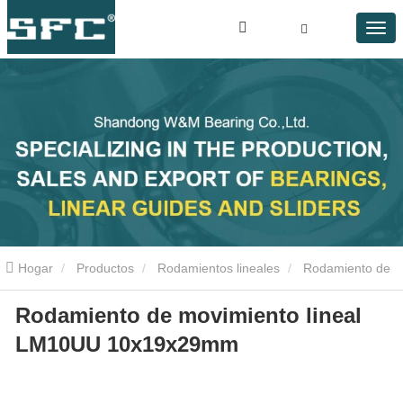
Hogar
Productos
Rodamientos lineales
Rodamiento de
Rodamiento de movimiento lineal
movimiento lineal LM10UU 10x19x29mm
LM10UU 10x19x29mm