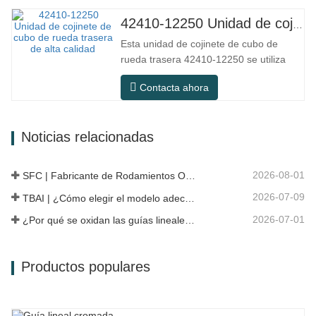
con los requisitos de uso para
desplazamientos diarios, conducción a
42410-12250 Unidad de cojinete de cubo de rueda trasera de alta calidad
larga distancia y condiciones de
Esta unidad de cojinete de cubo de
carretera urbanas. SFC NO. NÚMERO
rueda trasera 42410-12250 se utiliza
OEM NO.Otros.…
principalmente en el sistema de eje
Contacta ahora
trasero de modelos japoneses y
pertenece a un diseño de cubo
integrado que combina cojinetes, bridas
Noticias relacionadas
y estructuras de instalación. En
comparación con la estructura dividida
tradicional, la…
2026-08-01
SFC | Fabricante de Rodamientos OEM vs Empresa Comercial
2026-07-09
TBAI | ¿Cómo elegir el modelo adecuado de guía lineal?
2026-07-01
¿Por qué se oxidan las guías lineales? Razones, medidas preventivas y recomendaciones de mantenimiento
Productos populares