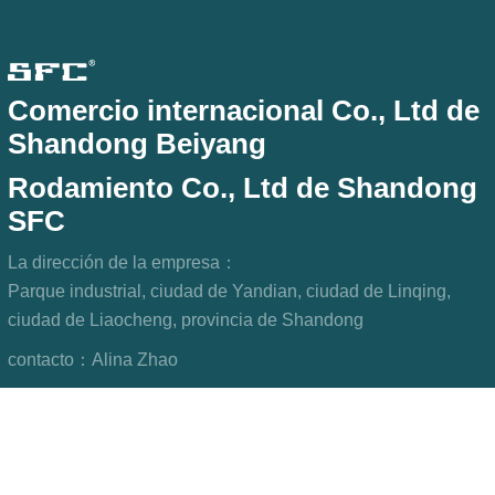
Comercio internacional Co., Ltd de
Shandong Beiyang
Rodamiento Co., Ltd de Shandong
SFC
La dirección de la empresa：
Parque industrial, ciudad de Yandian, ciudad de Linqing,
ciudad de Liaocheng, provincia de Shandong
contacto：
Alina Zhao
Teléfono：
+8615806967023
fax：
+8615806967023
buzón：
sfcbearings@gmail.com