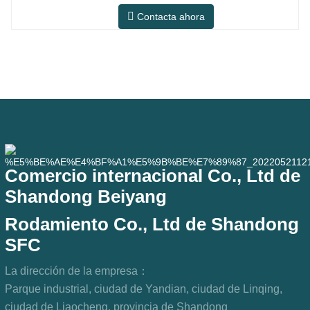
el mercado de mantenimiento y
Contacta ahora
reemplazo de automóviles, cumpliendo
con los requisitos de uso para
desplazamientos diarios, conducción a
larga distancia y condiciones de
carretera urbanas. SFC NO. NÚMERO
OEM NO.Otros.
Comercio internacional Co., Ltd de
Shandong Beiyang
Rodamiento Co., Ltd de Shandong
SFC
La dirección de la empresa：
Parque industrial, ciudad de Yandian, ciudad de Linqing,
ciudad de Liaocheng, provincia de Shandong