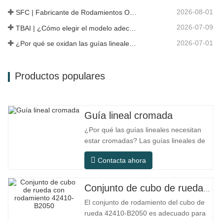
tradicional, la…
2026-08-01
SFC | Fabricante de Rodamientos OEM vs Empresa Comercial
2026-07-09
TBAI | ¿Cómo elegir el modelo adecuado de guía lineal?
2026-07-01
¿Por qué se oxidan las guías lineales? Razones, medidas preventivas y recomendaciones de mantenimiento
Productos populares
Guía lineal cromada
¿Por qué las guías lineales necesitan
estar cromadas? Las guías lineales de
acero ordinario pueden satisfacer las
Contacta ahora
necesidades operativas básicas en
entornos interiores secos
convencionales, pero en escenarios de
Conjunto de cubo de rueda con rodamiento 42410-B2050
uso práctico como equipos de
El conjunto de rodamiento del cubo de
automatización, máquinas herramienta
rueda 42410-B2050 es adecuado para
de precisión, equipos