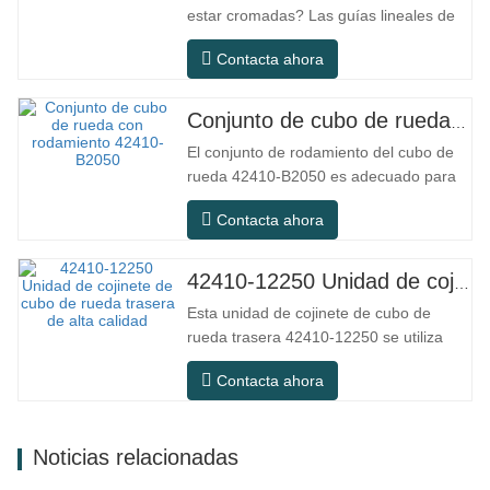
estar cromadas? Las guías lineales de
acero ordinario pueden satisfacer las
Contacta ahora
necesidades operativas básicas en
entornos interiores secos
convencionales, pero en escenarios de
Conjunto de cubo de rueda con rodamiento 42410-B2050
uso práctico como equipos de
El conjunto de rodamiento del cubo de
automatización, máquinas herramienta
rueda 42410-B2050 es adecuado para
de precisión, equipos…
el mercado de mantenimiento y
Contacta ahora
reemplazo de automóviles, cumpliendo
con los requisitos de uso para
desplazamientos diarios, conducción a
42410-12250 Unidad de cojinete de cubo de rueda trasera de alta calidad
larga distancia y condiciones de
Esta unidad de cojinete de cubo de
carretera urbanas. SFC NO. NÚMERO
rueda trasera 42410-12250 se utiliza
OEM NO.Otros.…
principalmente en el sistema de eje
Contacta ahora
trasero de modelos japoneses y
pertenece a un diseño de cubo
integrado que combina cojinetes, bridas
Noticias relacionadas
y estructuras de instalación. En
comparación con la estructura dividida