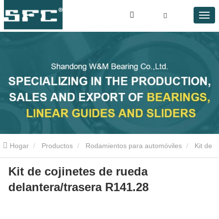
Hogar
Productos
Rodamientos para automóviles
Kit de
Kit de cojinetes de rueda
cojinetes de rueda delantera/trasera R141.28
delantera/trasera R141.28