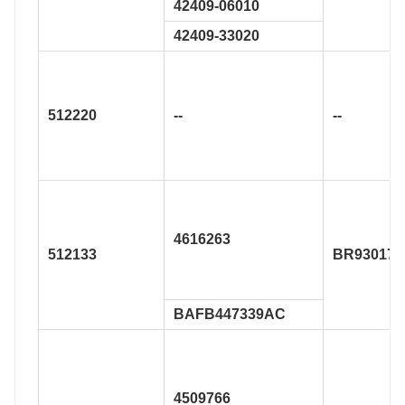
42409-06010
42409-33020
512220
--
--
4616263
512133
BR930176
BAFB447339AC
4509766