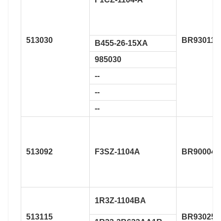
513030
BR930117
B455-26-15XA
985030
--
--
--
513092
F3SZ-1104A
BR900048
1R3Z-1104BA
513115
BR930250