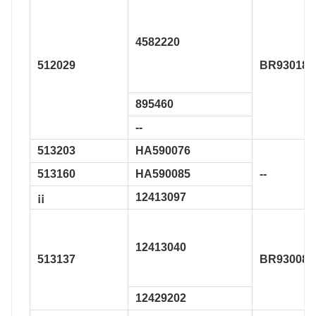
4582220
512029
BR930189
895460
--
513203
HA590076
513160
HA590085
--
¡¡
12413097
12413040
513137
BR930080
12429202