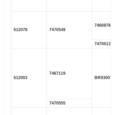
7466978
512078
7470549
7470513
7467119
512003
BR930074
7470555