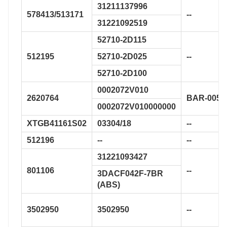
31211137996
578413/513171
--
31221092519
52710-2D115
512195
52710-2D025
--
52710-2D100
0002072V010
2620764
BAR-0051
0002072V010000000
XTGB41161S02
03304/18
--
512196
--
--
31221093427
801106
--
3DACF042F-7BR
(ABS)
3502950
3502950
--