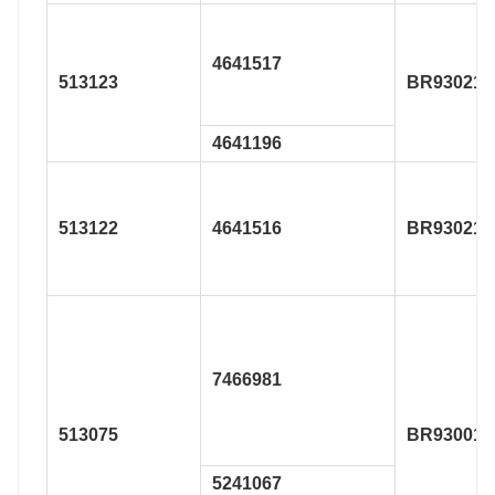
4641517
513123
BR930215
4641196
513122
4641516
BR930216
7466981
513075
BR930013
5241067