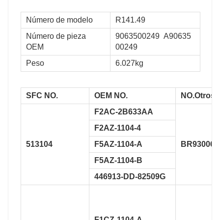
Número de modelo
R141.49
Número de pieza
9063500249
A90635
OEM
00249
Peso
6.027kg
SFC NO.
OEM NO.
NO.
Otros.
F2AC-2B633AA
F2AZ-1104-4
513104
F5AZ-1104-A
BR930060
F5AZ-1104-B
446913-DD-82509G
F1CZ-1104-A