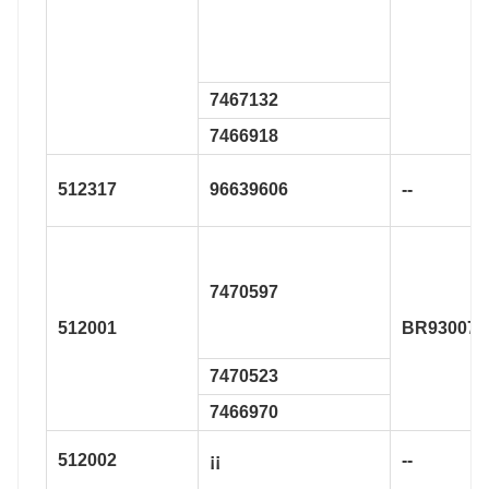
7467132
7466918
512317
96639606
--
7470597
512001
BR930070
7470523
7466970
512002
¡¡
--