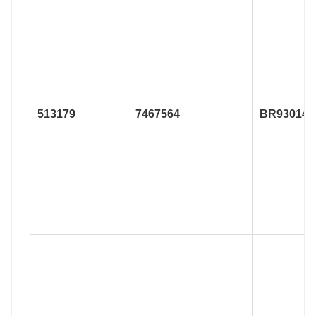
513179
7467564
BR930149