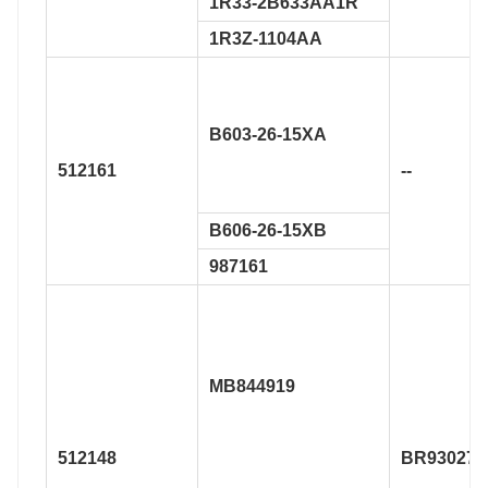
1R33-2B633AA1R
1R3Z-1104AA
B603-26-15XA
512161
--
B606-26-15XB
987161
MB844919
512148
BR930271