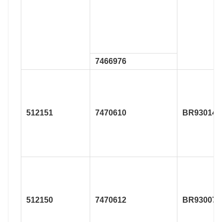
7466976
512151
7470610
BR930145
512150
7470612
BR930075