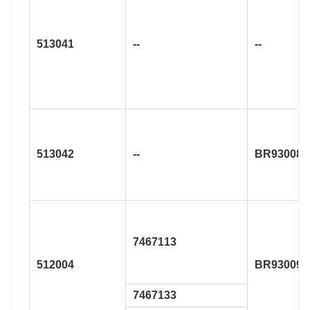
513041
--
--
513042
--
BR930087
7467113
512004
BR930096
7467133