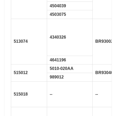
4504039
4503075
4340326
513074
BR930021
4641196
5010-020AA
515012
BR930405
989012
515018
--
--