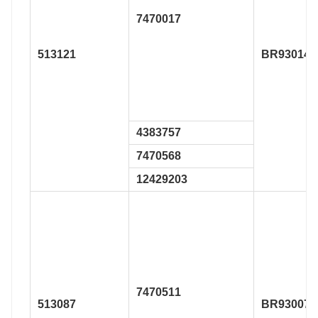
7470017
513121
BR930148
4383757
7470568
12429203
7470511
513087
BR930076