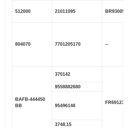
512000
21011095
BR930053
804070
7701205170
--
370142
9558882680
BAFB-444450
FR691239
BB
95496146
3748.15