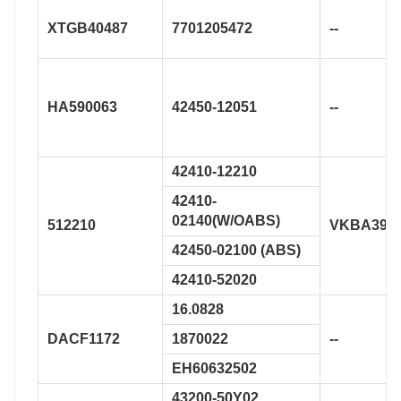
XTGB40487
7701205472
--
HA590063
42450-12051
--
42410-12210
42410-
02140(W/OABS)
512210
VKBA393
42450-02100 (ABS)
42410-52020
16.0828
DACF1172
1870022
--
EH60632502
43200-50Y02