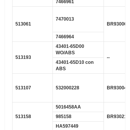
7466961
7470013
513061
BR930064
7466964
43401-65D00
WO/ABS
513193
--
43401-65D10 con
ABS
513107
532000228
BR930040
5016458AA
513158
985158
BR930219
HA597449