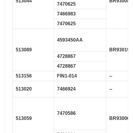
513044
BR930083
7470625
7466983
7470625
4593450AA
513089
BR930190
4728867
4728867
513156
FIN1-014
--
513020
7466924
--
7470586
513059
BR930061