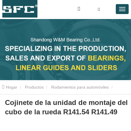
Hogar
Productos
Rodamientos para automóviles
Cojinete de la unidad de montaje del
Cojinete de la unidad de montaje del cubo de la rueda R141.54
cubo de la rueda R141.54 R141.49
R141.49