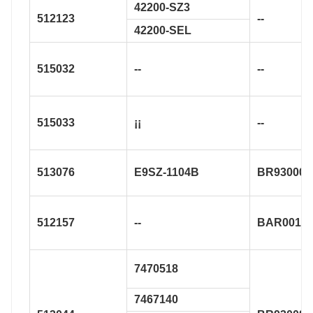
42200-SZ3
512123
--
42200-SEL
515032
--
--
515033
¡¡
--
513076
E9SZ-1104B
BR930004
512157
--
BAR0012
7470518
7467140