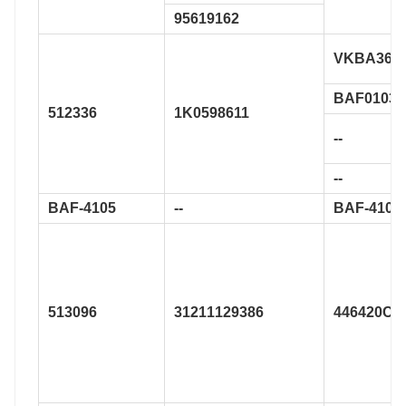
95619162
VKBA365
BAF0103
512336
1K0598611
--
--
BAF-4105
--
BAF-4105
513096
31211129386
446420CD