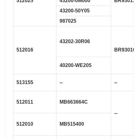
512025
43200-0M000
BR930134
43200-50Y05
987025
43202-30R06
512016
BR930106
40200-WE205
513155
--
--
512011
MB663664C
--
512010
MB515400