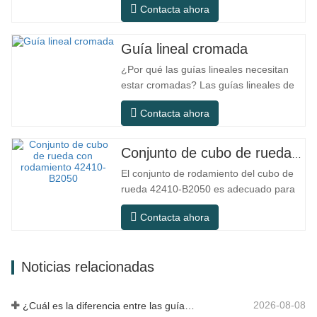
Contacta ahora
diseñado específicamente para equipos
pequeños de precisión. Tiene las
características de estructura compacta,
Guía lineal cromada
funcionamiento suave, alta precisión de
¿Por qué las guías lineales necesitan
posicionamiento y pequeño espacio
estar cromadas? Las guías lineales de
de…
acero ordinario pueden satisfacer las
Contacta ahora
necesidades operativas básicas en
entornos interiores secos
convencionales, pero en escenarios de
Conjunto de cubo de rueda con rodamiento 42410-B2050
uso práctico como equipos de
El conjunto de rodamiento del cubo de
automatización, máquinas herramienta
rueda 42410-B2050 es adecuado para
de precisión, equipos…
el mercado de mantenimiento y
Contacta ahora
reemplazo de automóviles, cumpliendo
con los requisitos de uso para
desplazamientos diarios, conducción a
Noticias relacionadas
larga distancia y condiciones de
carretera urbanas. SFC NO. NÚMERO
OEM NO.Otros.…
2026-08-08
¿Cuál es la diferencia entre las guías lineales HG, EG y MG?