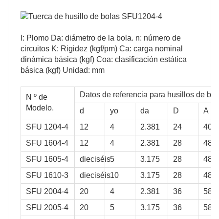
l: Plomo Da: diámetro de la bola. n: número de
circuitos K: Rigidez (kgf/pm) Ca: carga nominal
dinámica básica (kgf) Coa: clasificación estática
básica (kgf) Unidad: mm
k
26
Datos de referencia para husillos de bol
N º de
Modelo.
32
d
yo
da
D
A
32
SFU 1204-4
12
4
2.381
24
40
26
SFU 1604-4
12
4
2.381
28
48
38
SFU 1605-4
dieciséis
5
3.175
28
48
39
SFU 1610-3
dieciséis
10
3.175
28
48
43
SFU 2004-4
20
4
2.381
36
58
45
SFU 2005-4
20
5
3.175
36
58