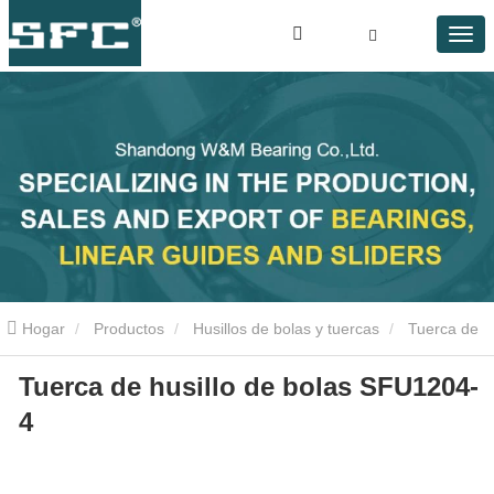
Hogar
Productos
Husillos de bolas y tuercas
Tuerca de
Tuerca de husillo de bolas SFU1204-
husillo de bolas SFU1204-4
4