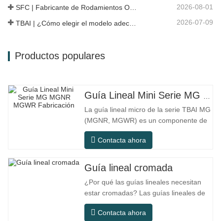
2026-08-01
SFC | Fabricante de Rodamientos OEM vs Empresa Comercial
2026-07-09
TBAI | ¿Cómo elegir el modelo adecuado de guía lineal?
Productos populares
Guía Lineal Mini Serie MG MGNR MGWR Fabricación
La guía lineal micro de la serie TBAI MG
(MGNR, MGWR) es un componente de
movimiento lineal de alto rendimiento
Contacta ahora
diseñado específicamente para equipos
pequeños de precisión. Tiene las
características de estructura compacta,
Guía lineal cromada
funcionamiento suave, alta precisión de
¿Por qué las guías lineales necesitan
posicionamiento y pequeño espacio de
estar cromadas? Las guías lineales de
acero ordinario pueden satisfacer las
Contacta ahora
necesidades operativas básicas en