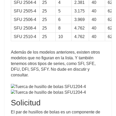
47
SFU 2504-4
25
4
2.381
40
62
49
SFU 2505-4
25
5
3.175
40
62
50
SFU 2506-4
25
6
3.969
40
62
SFU 2508-4
25
8
4.762
40
62
SFU 2510-4
25
10
4.762
40
62
Además de los modelos anteriores, existen otros
modelos que no figuran en la lista. Y también
tenemos otros tipos de series, como SFI, SFE,
DFU, DFI, SFS, SFY. No dude en discutir y
consultar.
Solicitud
El par de husillos de bolas es un componente de