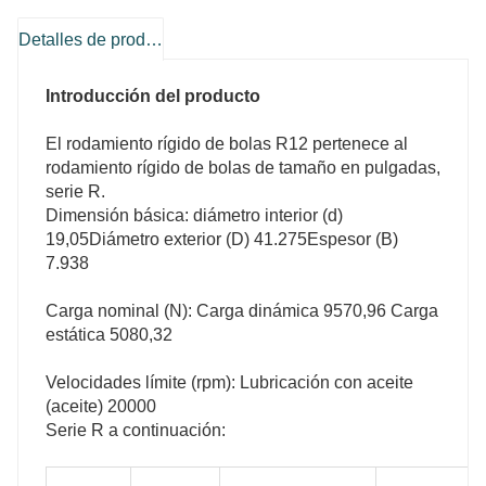
Detalles de producto
Introducción del producto
El rodamiento rígido de bolas R12 pertenece al
rodamiento rígido de bolas de tamaño en pulgadas,
serie R.
Dimensión básica: diámetro interior (d)
19,05
Diámetro exterior (D) 41.275
Espesor (B)
7.938
Carga nominal (N): Carga dinámica 9570,96 Carga
estática 5080,32
Capacidades de carga básicas
radio de filete
Peso/kg
Dinámico/Cr
Estático/Cor
Velocidades límite (rpm): Lubricación con aceite
(aceite) 20000
0.005
641
222
0.001
Serie R a continuación:
0.005
1148
396
0.003
0.005
1312
492
0.003