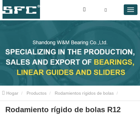
Hogar
Productos
Rodamientos rígidos de bolas
Rodamiento rígido de bolas R12
Rodamiento rígido de bolas R12