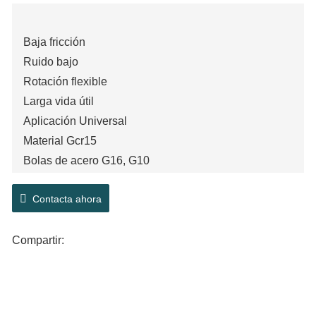
Baja fricción
Ruido bajo
Rotación flexible
Larga vida útil
Aplicación Universal
Material Gcr15
Bolas de acero G16, G10
P0,P6,P5,P4
Contacta ahora
C0,C2,C3,C4
Compartir: