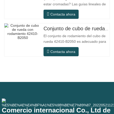
estar cromadas? Las guías lineales de
acero ordinario pueden satisfacer las
Contacta ahora
necesidades operativas básicas en
entornos interiores secos
convencionales, pero en escenarios de
Conjunto de cubo de rueda con rodamiento 42410-B2050
uso práctico como equipos de
El conjunto de rodamiento del cubo de
automatización, máquinas herramienta
rueda 42410-B2050 es adecuado para
de precisión, equipos
el mercado de mantenimiento y
Contacta ahora
reemplazo de automóviles, cumpliendo
con los requisitos de uso para
desplazamientos diarios, conducción a
larga distancia y condiciones de
carretera urbanas. SFC NO. NÚMERO
OEM NO.Otros.
Comercio internacional Co., Ltd de