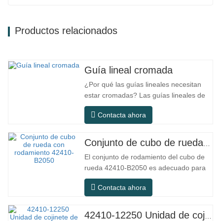
Productos relacionados
Guía lineal cromada
¿Por qué las guías lineales necesitan
estar cromadas? Las guías lineales de
acero ordinario pueden satisfacer las
Contacta ahora
necesidades operativas básicas en
entornos interiores secos
convencionales, pero en escenarios de
Conjunto de cubo de rueda con rodamiento 42410-B2050
uso práctico como equipos de
El conjunto de rodamiento del cubo de
automatización, máquinas herramienta
rueda 42410-B2050 es adecuado para
de precisión, equipos…
el mercado de mantenimiento y
Contacta ahora
reemplazo de automóviles, cumpliendo
con los requisitos de uso para
desplazamientos diarios, conducción a
42410-12250 Unidad de cojinete de cubo de rueda trasera de alta calidad