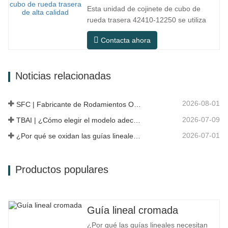
larga distancia y condiciones de
Esta unidad de cojinete de cubo de
carretera urbanas. SFC NO. NÚMERO
rueda trasera 42410-12250 se utiliza
OEM NO.Otros.…
principalmente en el sistema de eje
Contacta ahora
trasero de modelos japoneses y
pertenece a un diseño de cubo
integrado que combina cojinetes, bridas
Noticias relacionadas
y estructuras de instalación. En
comparación con la estructura dividida
tradicional, la…
2026-08-01
SFC | Fabricante de Rodamientos OEM vs Empresa Comercial
2026-07-09
TBAI | ¿Cómo elegir el modelo adecuado de guía lineal?
2026-07-01
¿Por qué se oxidan las guías lineales? Razones, medidas preventivas y recomendaciones de mantenimiento
Productos populares
Guía lineal cromada
¿Por qué las guías lineales necesitan