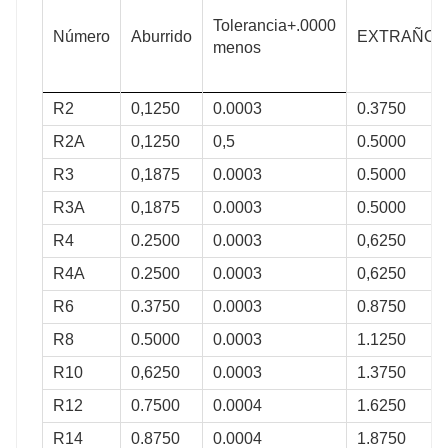
Tolerancia+.0000
0.005
1312
489
0.002
Número
Aburrido
EXTRAÑO
menos
0.005
1601
667
0.002
0.005
1601
667
0.002
R2
0,1250
0.0003
0.3750
0.006
3350
1410
0.011
R2A
0,1250
0,5
0.5000
0.006
5116
2402
0,018
R3
0,1875
0.0003
0.5000
0.012
5961
3238
0.037
R3A
0,1875
0.0003
0.5000
0.012
9386
4982
0,047
R4
0.2500
0.0003
0,6250
0.012
10098
5827
0,071
R4A
0.2500
0.0003
0,6250
0.012
10098
5827
0,085
R6
0.3750
0.0003
0.8750
0.012
13256
8274
0.090
R8
0.5000
0.0003
1.1250
0.012
13256
8274
0.095
R10
0,6250
0.0003
1.3750
0.012
15970
10320
0.105
R12
0.7500
0.0004
1.6250
0.012
16770
11520
0.140
R14
0.8750
0.0004
1.8750