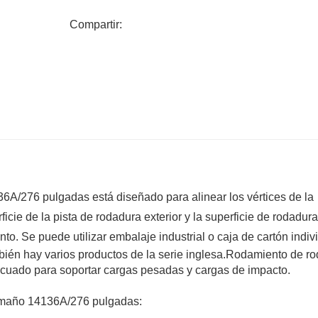
Operación estable
Compartir:
Componentes desmontables e intercambiables
P0,P6,P5
6A/276 pulgadas está diseñado para alinear los vértices de la
rficie de la pista de rodadura exterior y la superficie de rodadura
nto. Se puede utilizar embalaje industrial o caja de cartón indiv
ién hay varios productos de la serie inglesa.
Rodamiento de rod
cuado para soportar cargas pesadas y cargas de impacto.
tamaño 14136A/276 pulgadas: