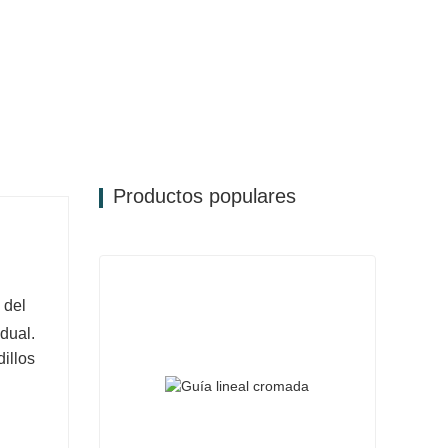
.
Productos populares
 del
idual.
illos