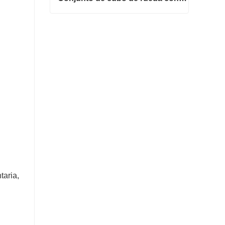
Conjunto de cubo de rueda con rodamiento 42410-B2050
Contacta ahora
taria,