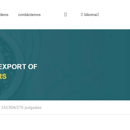
deos
contáctenos
Idioma
o 14136A/276 pulgadas