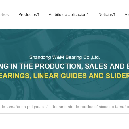
otros
Productos
Ámbito de aplicación
Noticias
Ví
s de tamaño en pulgadas
Rodamiento de rodillos cónicos de tamañ