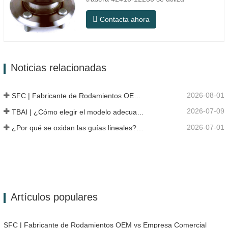
principalmente en el sistema de eje
Contacta ahora
trasero de modelos japoneses y
pertenece a un diseño de cubo integrado
que combina cojinetes, bridas y
estructuras de instalación. En
Noticias relacionadas
comparación con la estructura dividida
tradicional, la…
2026-08-01
SFC | Fabricante de Rodamientos OEM vs Empresa Comercial
2026-07-09
TBAI | ¿Cómo elegir el modelo adecuado de guía lineal?
2026-07-01
¿Por qué se oxidan las guías lineales? Razones, medidas preventivas y recomendaciones de mantenimiento
Artículos populares
SFC | Fabricante de Rodamientos OEM vs Empresa Comercial