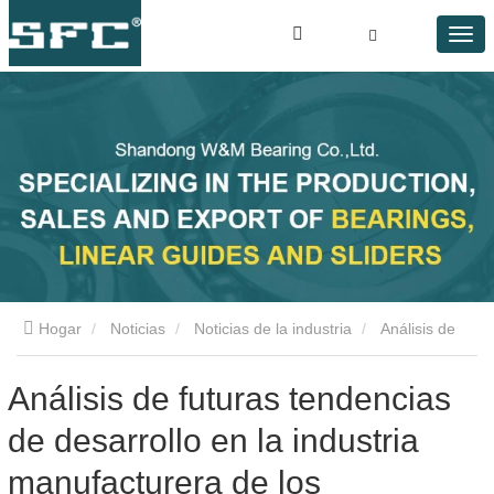
Hogar
Noticias
Noticias de la industria
Análisis de
futuras tendencias de desarrollo en la industria manufacturera
Análisis de futuras tendencias
de desarrollo en la industria
de los rodamientos
manufacturera de los