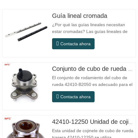
Guía lineal cromada
¿Por qué las guías lineales necesitan
estar cromadas? Las guías lineales de
acero ordinario pueden satisfacer las
Contacta ahora
necesidades operativas básicas en
entornos interiores secos convencionales,
pero en escenarios de uso práctico como
equipos de automatización, máquinas
Conjunto de cubo de rueda con rodamiento 42410-B2050
herramienta de precisión, equipos…
El conjunto de rodamiento del cubo de
rueda 42410-B2050 es adecuado para el
mercado de mantenimiento y reemplazo
Contacta ahora
de automóviles, cumpliendo con los
requisitos de uso para desplazamientos
diarios, conducción a larga distancia y
condiciones de carretera urbanas. SFC
42410-12250 Unidad de cojinete de cubo de rueda trasera de alta calidad
NO. NÚMERO OEM NO.Otros.…
Esta unidad de cojinete de cubo de rueda
trasera 42410-12250 se utiliza