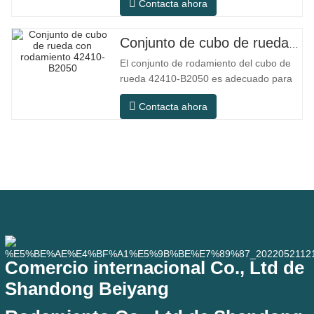
Contacta ahora
necesidades operativas básicas en
entornos interiores secos
convencionales, pero en escenarios de
Conjunto de cubo de rueda con rodamiento 42410-B2050
uso práctico como equipos de
El conjunto de rodamiento del cubo de
automatización, máquinas herramienta
rueda 42410-B2050 es adecuado para
de precisión, equipos
el mercado de mantenimiento y
Contacta ahora
reemplazo de automóviles, cumpliendo
con los requisitos de uso para
desplazamientos diarios, conducción a
larga distancia y condiciones de
carretera urbanas. SFC NO. NÚMERO
OEM NO.Otros.
Comercio internacional Co., Ltd de
Shandong Beiyang