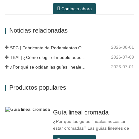
principalmente en el sistema de eje
Contacta ahora
trasero de modelos japoneses y
pertenece a un diseño de cubo
integrado que combina cojinetes, bridas
Noticias relacionadas
y estructuras de instalación. En
comparación con la estructura dividida
tradicional, la…
2026-08-01
SFC | Fabricante de Rodamientos OEM vs Empresa Comercial
2026-07-09
TBAI | ¿Cómo elegir el modelo adecuado de guía lineal?
2026-07-01
¿Por qué se oxidan las guías lineales? Razones, medidas preventivas y recomendaciones de mantenimiento
Productos populares
Guía lineal cromada
¿Por qué las guías lineales necesitan
estar cromadas? Las guías lineales de
acero ordinario pueden satisfacer las