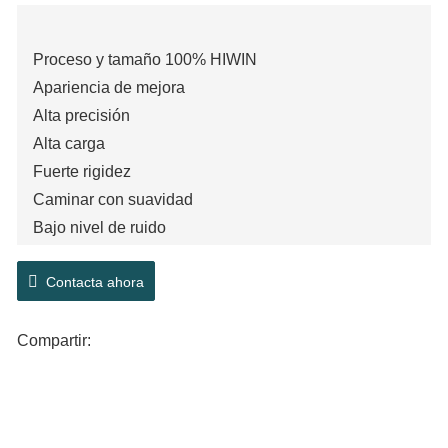
Proceso y tamaño 100% HIWIN
Apariencia de mejora
Alta precisión
Alta carga
Fuerte rigidez
Caminar con suavidad
Bajo nivel de ruido
Larga vida útil
Contacta ahora
Intercambiable
Centrado automático
Compartir: