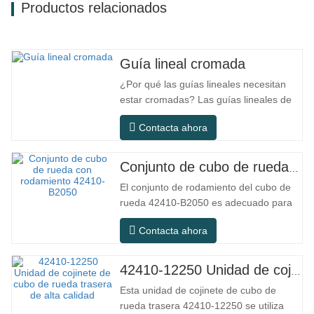
Productos relacionados
Guía lineal cromada
¿Por qué las guías lineales necesitan
estar cromadas? Las guías lineales de
acero ordinario pueden satisfacer las
Contacta ahora
necesidades operativas básicas en
entornos interiores secos
convencionales, pero en escenarios de
Conjunto de cubo de rueda con rodamiento 42410-B2050
uso práctico como equipos de
El conjunto de rodamiento del cubo de
automatización, máquinas herramienta
rueda 42410-B2050 es adecuado para
de precisión, equipos…
el mercado de mantenimiento y
Contacta ahora
reemplazo de automóviles, cumpliendo
con los requisitos de uso para
desplazamientos diarios, conducción a
42410-12250 Unidad de cojinete de cubo de rueda trasera de alta calidad
larga distancia y condiciones de
Esta unidad de cojinete de cubo de
carretera urbanas. SFC NO. NÚMERO
rueda trasera 42410-12250 se utiliza
OEM NO.Otros.…