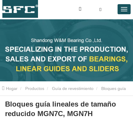
Hogar
Productos
Guía de revestimiento
Bloques guía
Bloques guía lineales de tamaño
lineales de tamaño reducido MGN7C, MGN7H
reducido MGN7C, MGN7H