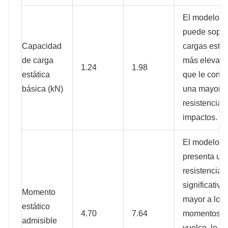
El modelo H
puede sopor
Capacidad
cargas estát
de carga
más elevada
1.24
1.98
estática
que le confi
básica (kN)
una mayor
resistencia a
impactos.
El modelo H
presenta un
resistencia
significativ
Momento
mayor a los
estático
4.70
7.64
momentos d
admisible
vuelco, lo qu