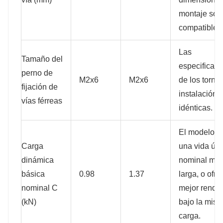
montaje son
compatibles
Las
Tamaño del
especificac
perno de
M2x6
M2x6
de los tornil
fijación de
instalación 
vías férreas
idénticas.
El modelo H
Carga
una vida útil
dinámica
nominal má
básica
0.98
1.37
larga, o ofre
nominal C
mejor rendi
(kN)
bajo la mis
carga.