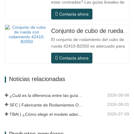
estar cromadas? Las guías lineales de
de…
acero ordinario pueden satisfacer las
Contacta ahora
necesidades operativas básicas en
entornos interiores secos
convencionales, pero en escenarios de
Conjunto de cubo de rueda con rodamiento 42410-B2050
uso práctico como equipos de
El conjunto de rodamiento del cubo de
automatización, máquinas herramienta
rueda 42410-B2050 es adecuado para
de precisión, equipos…
el mercado de mantenimiento y
Contacta ahora
reemplazo de automóviles, cumpliendo
con los requisitos de uso para
desplazamientos diarios, conducción a
Noticias relacionadas
larga distancia y condiciones de
carretera urbanas. SFC NO. NÚMERO
OEM NO.Otros.…
2026-08-08
¿Cuál es la diferencia entre las guías lineales HG, EG y MG?
2026-08-01
SFC | Fabricante de Rodamientos OEM vs Empresa Comercial
2026-07-09
TBAI | ¿Cómo elegir el modelo adecuado de guía lineal?
Productos populares