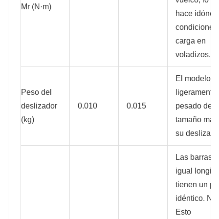
Mr (N·m)
hace idóneo
condiciones
carga en
voladizos.
El modelo H
Peso del
ligeramente
deslizador
0.010
0.015
pesado debi
(kg)
tamaño may
su deslizado
Las barras 
igual longit
tienen un p
idéntico. Not
Esto