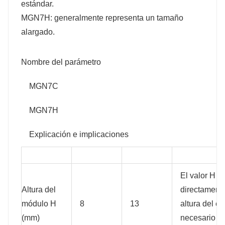
estándar.
MGN7H: generalmente representa un tamaño
alargado.
Nombre del parámetro
MGN7C
MGN7H
Explicación e implicaciones
El valor H a
Altura del
directamente
módulo H
8
13
altura del e
(mm)
necesario p