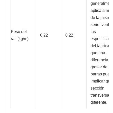
generalment
aplica a mo
de la misma
serie; verifi
Peso del
las
0.22
0.22
rail (kg/m)
especificac
del fabricant
que una
diferencia en
grosor de la
barras pued
implicar que
sección
transversal 
diferente.