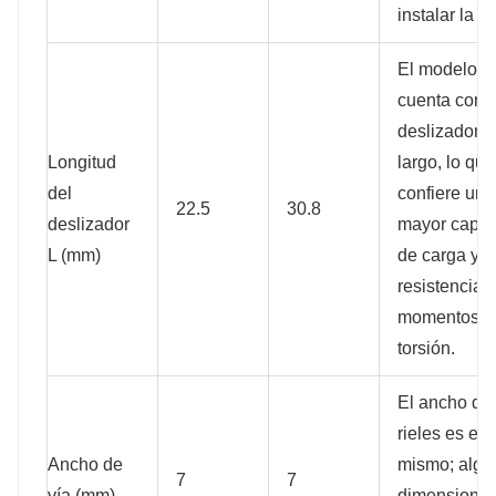
instalar la ba
El modelo H
cuenta con 
deslizador 
Longitud
largo, lo que
del
confiere una
22.5
30.8
deslizador
mayor capa
L (mm)
de carga y d
resistencia a
momentos d
torsión.
El ancho de 
rieles es el
Ancho de
mismo; algu
7
7
vía (mm)
dimensiones