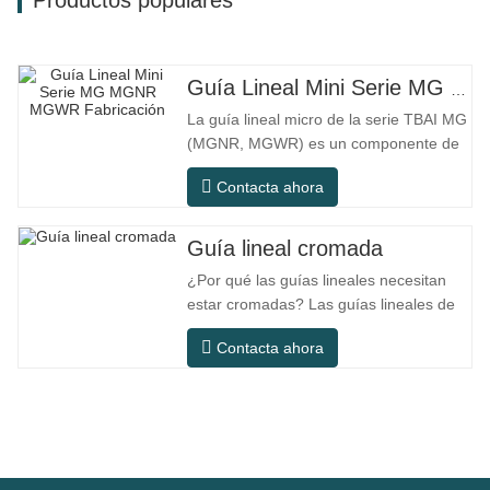
Guía Lineal Mini Serie MG MGNR MGWR Fabricación
La guía lineal micro de la serie TBAI MG
(MGNR, MGWR) es un componente de
movimiento lineal de alto rendimiento
Contacta ahora
diseñado específicamente para equipos
pequeños de precisión. Tiene las
características de estructura compacta,
Guía lineal cromada
funcionamiento suave, alta precisión de
¿Por qué las guías lineales necesitan
posicionamiento y pequeño espacio de
estar cromadas? Las guías lineales de
acero ordinario pueden satisfacer las
Contacta ahora
necesidades operativas básicas en
entornos interiores secos
convencionales, pero en escenarios de
uso práctico como equipos de
automatización, máquinas herramienta
de precisión, equipos