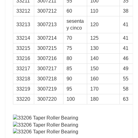
33211
3007211
55
100
35
33212
3007212
60
110
38
sesenta
33213
3007213
120
41
y cinco
33214
3007214
70
125
41
33215
3007215
75
130
41
33216
3007216
80
140
46
33217
3007217
85
150
49
33218
3007218
90
160
55
33219
3007219
95
170
58
33220
3007220
100
180
63