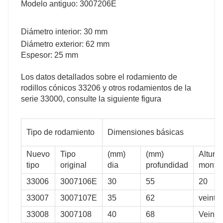
Modelo antiguo: 3007206E
0.51
0.7144
Diámetro interior: 30 mm
0.773
Diámetro exterior: 62 mm
0.826
Espesor: 25 mm
1.156
Los datos detallados sobre
el rodamiento de
1.502
rodillos cónicos
33206
y otros rodamientos de la
serie 33000, consulte la siguiente figura
1.99
2.096
Tipo de rodamiento
Dimensiones básicas
2.166
2.832
Nuevo
Tipo
(mm)
(mm)
Altura
tipo
original
dia
profundidad
monta
3.507
33006
3007106E
30
55
20
4.542
33007
3007107E
35
62
veinti
5.54
33008
3007108
40
68
Veinti
6.71