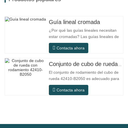
Guía lineal cromada
¿Por qué las guías lineales necesitan
estar cromadas? Las guías lineales de
acero ordinario pueden satisfacer las
Contacta ahora
necesidades operativas básicas en
entornos interiores secos
convencionales, pero en escenarios de
Conjunto de cubo de rueda con rodamiento 42410-B2050
uso práctico como equipos de
El conjunto de rodamiento del cubo de
automatización, máquinas herramienta
rueda 42410-B2050 es adecuado para
de precisión, equipos
el mercado de mantenimiento y
Contacta ahora
reemplazo de automóviles, cumpliendo
con los requisitos de uso para
desplazamientos diarios, conducción a
larga distancia y condiciones de
carretera urbanas. SFC NO. NÚMERO
OEM NO.Otros.