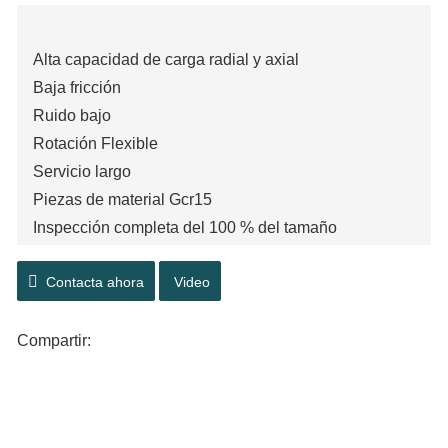
Alta capacidad de carga radial y axial
Baja fricción
Ruido bajo
Rotación Flexible
Servicio largo
Piezas de material Gcr15
Inspección completa del 100 % del tamaño
operación estable
Contacta ahora
Video
Componentes desmontables e intercambiables.
P0, P6, P5
Compartir: