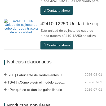
rueda 42410-B2050 es adecuado para
de precisión, equipos…
el mercado de mantenimiento y
Contacta ahora
reemplazo de automóviles, cumpliendo
con los requisitos de uso para
desplazamientos diarios, conducción a
42410-12250 Unidad de cojinete de cubo de rueda trasera de alta calidad
larga distancia y condiciones de
Esta unidad de cojinete de cubo de
carretera urbanas. SFC NO. NÚMERO
rueda trasera 42410-12250 se utiliza
OEM NO.Otros.…
principalmente en el sistema de eje
Contacta ahora
trasero de modelos japoneses y
pertenece a un diseño de cubo
integrado que combina cojinetes, bridas
Noticias relacionadas
y estructuras de instalación. En
comparación con la estructura dividida
tradicional, la…
2026-08-01
SFC | Fabricante de Rodamientos OEM vs Empresa Comercial
2026-07-09
TBAI | ¿Cómo elegir el modelo adecuado de guía lineal?
2026-07-01
¿Por qué se oxidan las guías lineales? Razones, medidas preventivas y recomendaciones de mantenimiento
Productos populares