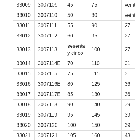
33009
3007109
45
75
veintic
33010
3007110
50
80
veintic
33011
3007111
55
90
27
33012
3007112
60
95
27
sesenta
33013
3007113
100
27
y cinco
33014
3007114E
70
110
31
33015
3007115
75
115
31
33016
3007116E
80
125
36
33017
3007117E
85
130
36
33018
3007118
90
140
39
33019
3007119
95
145
39
33020
3007120
100
150
39
33021
3007121
105
160
43