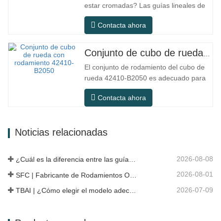
estar cromadas? Las guías lineales de
de…
acero ordinario pueden satisfacer las
Contacta ahora
necesidades operativas básicas en
entornos interiores secos
convencionales, pero en escenarios de
Conjunto de cubo de rueda con rodamiento 42410-B2050
uso práctico como equipos de
El conjunto de rodamiento del cubo de
automatización, máquinas herramienta
rueda 42410-B2050 es adecuado para
de precisión, equipos…
el mercado de mantenimiento y
Contacta ahora
reemplazo de automóviles, cumpliendo
con los requisitos de uso para
desplazamientos diarios, conducción a
Noticias relacionadas
larga distancia y condiciones de
carretera urbanas. SFC NO. NÚMERO
OEM NO.Otros.…
2026-08-08
¿Cuál es la diferencia entre las guías lineales HG, EG y MG?
2026-08-01
SFC | Fabricante de Rodamientos OEM vs Empresa Comercial
2026-07-09
TBAI | ¿Cómo elegir el modelo adecuado de guía lineal?