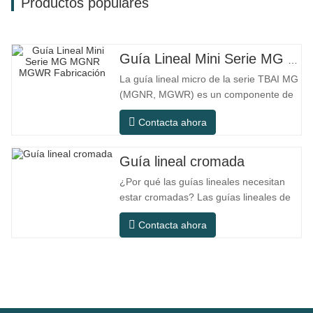
Productos populares
Guía Lineal Mini Serie MG MGNR MGWR Fabricación
La guía lineal micro de la serie TBAI MG
(MGNR, MGWR) es un componente de
movimiento lineal de alto rendimiento
Contacta ahora
diseñado específicamente para equipos
pequeños de precisión. Tiene las
características de estructura compacta,
Guía lineal cromada
funcionamiento suave, alta precisión de
¿Por qué las guías lineales necesitan
posicionamiento y pequeño espacio de
estar cromadas? Las guías lineales de
acero ordinario pueden satisfacer las
Contacta ahora
necesidades operativas básicas en
entornos interiores secos
convencionales, pero en escenarios de
uso práctico como equipos de
automatización, máquinas herramienta
de precisión, equipos