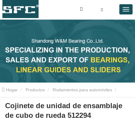
Hogar
Productos
Rodamientos para automóviles
Cojinete de unidad de ensamblaje
Cojinete de unidad de ensamblaje de cubo de rueda 512294
de cubo de rueda 512294