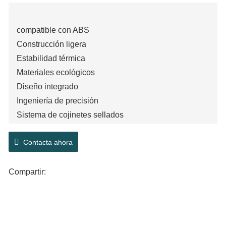
compatible con ABS
Construcción ligera
Estabilidad térmica
Materiales ecológicos
Diseño integrado
Ingeniería de precisión
Sistema de cojinetes sellados
Resistente a la corrosión
Contacta ahora
Alta capacidad de carga
Compartir: