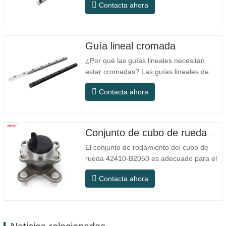
Contacta ahora
diseñado específicamente para equipos
pequeños de precisión. Tiene las
características de estructura compacta,
funcionamiento suave, alta precisión de
Guía lineal cromada
posicionamiento y pequeño espacio de…
¿Por qué las guías lineales necesitan
estar cromadas? Las guías lineales de
acero ordinario pueden satisfacer las
Contacta ahora
necesidades operativas básicas en
entornos interiores secos convencionales,
pero en escenarios de uso práctico como
equipos de automatización, máquinas
Conjunto de cubo de rueda con rodamiento 42410-B2050
herramienta de precisión, equipos…
El conjunto de rodamiento del cubo de
rueda 42410-B2050 es adecuado para el
mercado de mantenimiento y reemplazo
Contacta ahora
de automóviles, cumpliendo con los
requisitos de uso para desplazamientos
diarios, conducción a larga distancia y
condiciones de carretera urbanas. SFC
NO. NÚMERO OEM NO.Otros.…