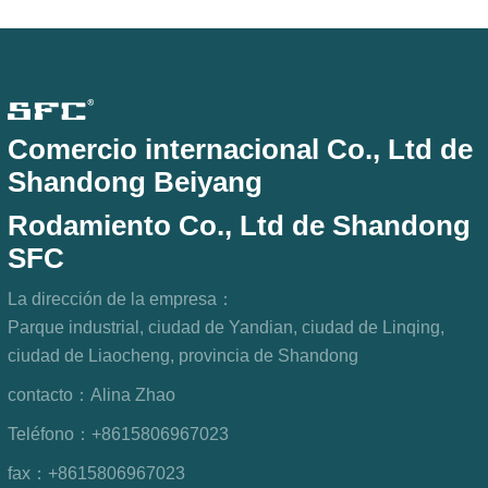
Comercio internacional Co., Ltd de
Shandong Beiyang
Rodamiento Co., Ltd de Shandong
SFC
La dirección de la empresa：
Parque industrial, ciudad de Yandian, ciudad de Linqing,
ciudad de Liaocheng, provincia de Shandong
contacto：
Alina Zhao
Teléfono：
+8615806967023
fax：
+8615806967023