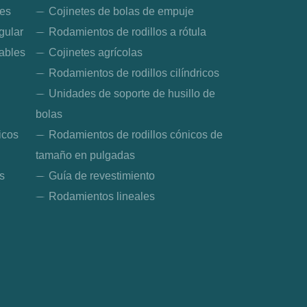
les
Cojinetes de bolas de empuje
gular
Rodamientos de rodillos a rótula
eables
Cojinetes agrícolas
Rodamientos de rodillos cilíndricos
Unidades de soporte de husillo de
bolas
icos
Rodamientos de rodillos cónicos de
tamaño en pulgadas
s
Guía de revestimiento
Rodamientos lineales