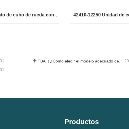
Conjunto de cubo de rueda con rodamiento 42410-B2050
Conjunto de cubo de rueda con rodamiento 42410-B2050
ta ahora
Contacta ahora
-01
20
TBAI | ¿Cómo elegir el modelo adecuado de guía lineal?
-01
Productos