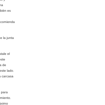
ina
mbién es
 recomienda
e la junta
tale el
este
ta de
este lado.
la carcasa
o para
amiento.
máximo