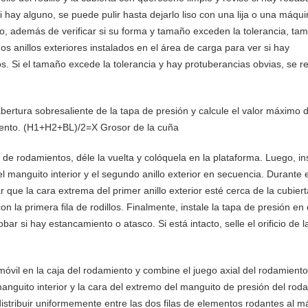
 hay alguno, se puede pulir hasta dejarlo liso con una lija o una máqu
iento, además de verificar si su forma y tamaño exceden la tolerancia, ta
os anillos exteriores instalados en el área de carga para ver si hay
llos. Si el tamaño excede la tolerancia y hay protuberancias obvias, se
abertura sobresaliente de la tapa de presión y calcule el valor máximo d
amiento. (H1+H2+BL)/2=X Grosor de la cuña
a de rodamientos, déle la vuelta y colóquela en la plataforma. Luego, ins
del manguito interior y el segundo anillo exterior en secuencia. Durante 
r que la cara extrema del primer anillo exterior esté cerca de la cubier
 la primera fila de rodillos. Finalmente, instale la tapa de presión en 
ar si hay estancamiento o atasco. Si está intacto, selle el orificio de 
o móvil en la caja del rodamiento y combine el juego axial del rodamient
manguito interior y la cara del extremo del manguito de presión del rod
istribuir uniformemente entre las dos filas de elementos rodantes al 