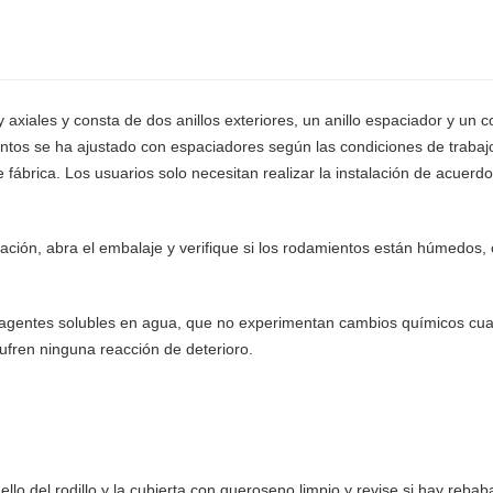
 axiales y consta de dos anillos exteriores, un anillo espaciador y un
ientos se ha ajustado con espaciadores según las condiciones de trabaj
fábrica. Los usuarios solo necesitan realizar la instalación de acuerdo
lación, abra el embalaje y verifique si los rodamientos están húmedos,
za agentes solubles en agua, que no experimentan cambios químicos cu
sufren ninguna reacción de deterioro.
uello del rodillo y la cubierta con queroseno limpio y revise si hay rebab