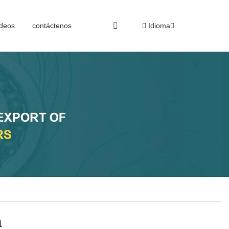
deos
contáctenos
Idioma
a