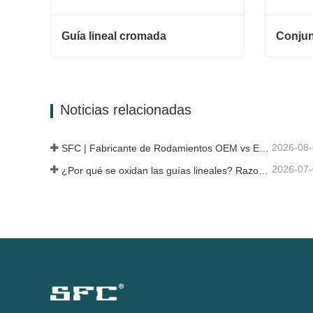
Guía lineal cromada
Guía lineal cromada
Contacta ahora
Contac
Noticias relacionadas
2026-08
SFC | Fabricante de Rodamientos OEM vs Empresa Comercial
2026-07
¿Por qué se oxidan las guías lineales? Razones, medidas preventivas y recomendaciones de mantenimiento