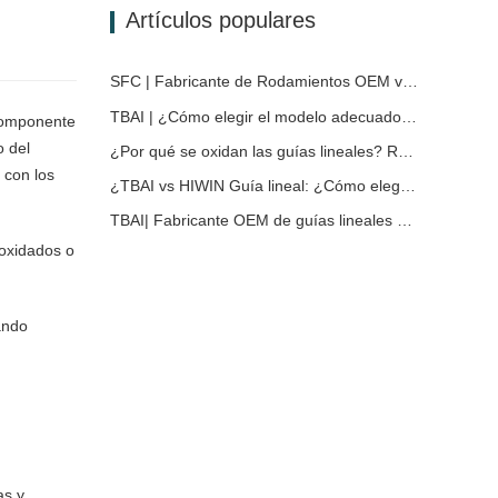
Artículos populares
SFC | Fabricante de Rodamientos OEM vs Empresa Comercial
TBAI | ¿Cómo elegir el modelo adecuado de guía lineal?
 componente
o del
¿Por qué se oxidan las guías lineales? Razones, medidas preventivas y recomendaciones de mantenimiento
 con los
¿TBAI vs HIWIN Guía lineal: ¿Cómo elegir la solución de guía lineal adecuada para tu dispositivo?
TBAI| Fabricante OEM de guías lineales para equipos industriales – TBAI amplía soluciones personalizadas de movimiento lineal
 oxidados o
ando
as y