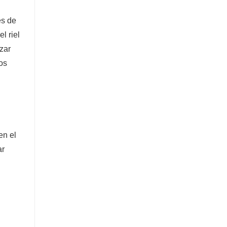
Guía lineal cromada
es de
Contacta ahora
l riel
zar
os
en el
ar