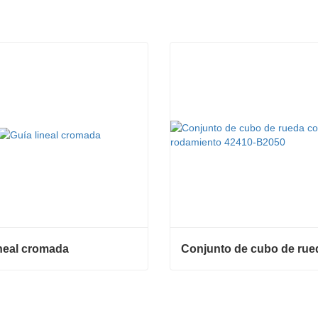
ineal cromada
neal cromada
ta ahora
Contacta ahora