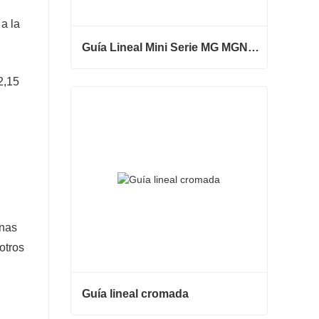
a la
Guía Lineal Mini Serie MG MGNR MGWR Fabricación
12,15
Guía Lineal Mini Serie MG MGNR MGWR Fabricación
Contacta ahora
inas
otros
Guía lineal cromada