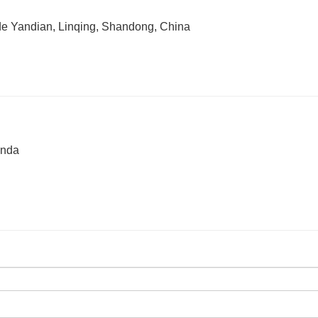
 de Yandian, Linqing, Shandong, China
unda