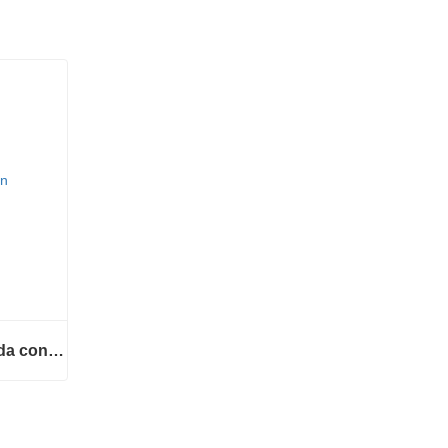
Conjunto de cubo de rueda con rodamiento 42410-B2050
Conjunto de cubo de rueda con rodamiento 42410-B2050