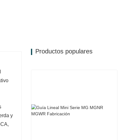
Productos populares
l
tivo
s
erda y
5CA,