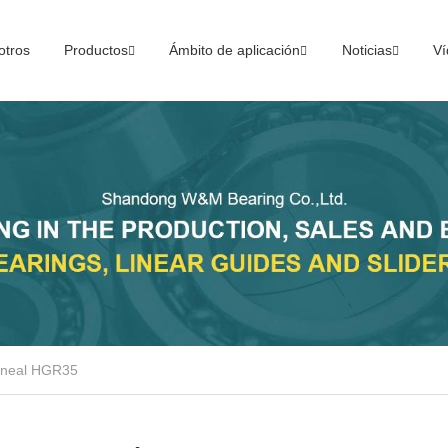
otros
Productos
Ámbito de aplicación
Noticias
Ví
lineal HGR35